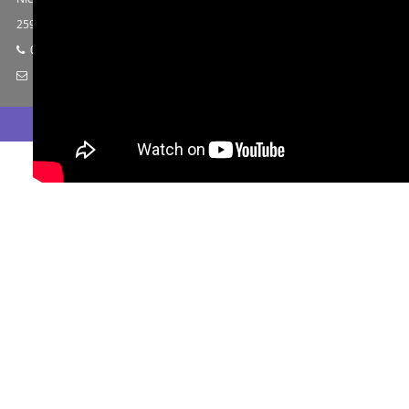
2597 LA Den Haag
06-28396247
info@lindebergservices.nl
© 2020 | Lindeberg Services. Alle rechten voorbehouden